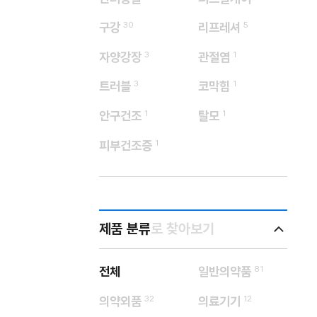
구강
30
리프레셔
5
자양강장
3
관절염
1
트러블
3
코막힘
1
안구건조
1
탈모
1
피부건조증
1
제품 분류
로 찾아보기
전체
일반의약품
81
의약외품
32
의료기기
12