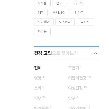
오쏘몰
챔프
미니막스
템포
베나치오
검가드
모닝케어
노스카나
박카스
파티온
건강 고민
으로 찾아보기
전체
호흡기
1
영양
41
어린이건강
23
소화
8
여성건강
10
피부
53
안구
5
반려동물
7
퍼스널케어
11