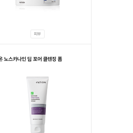
피부
품
온 노스카나인 딥 포어 클렌징 폼