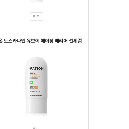
피부
품
온 노스카나인 유브이 에이징 베리어 선세럼
피부