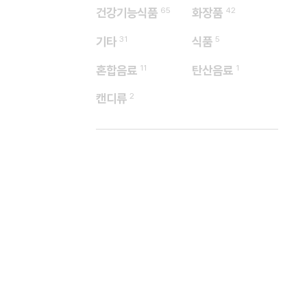
건강기능식품
65
화장품
42
기타
31
식품
5
혼합음료
11
탄산음료
1
캔디류
2