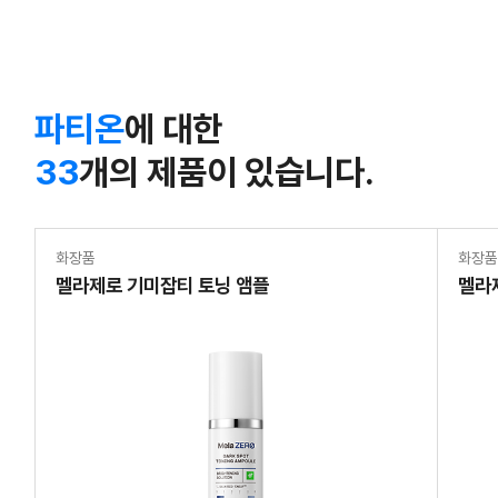
파티온
에 대한
33
개의 제품이 있습니다.
화장품
화장
멜라제로 기미잡티 토닝 앰플
멜라