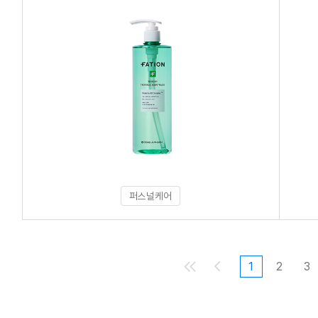
퍼스널케어
1
2
3