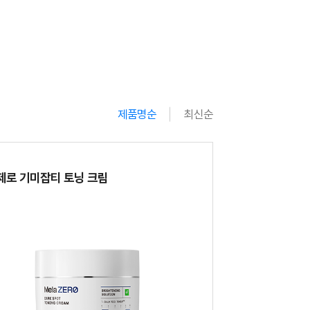
제품명순
최신순
품
제로 기미잡티 토닝 크림