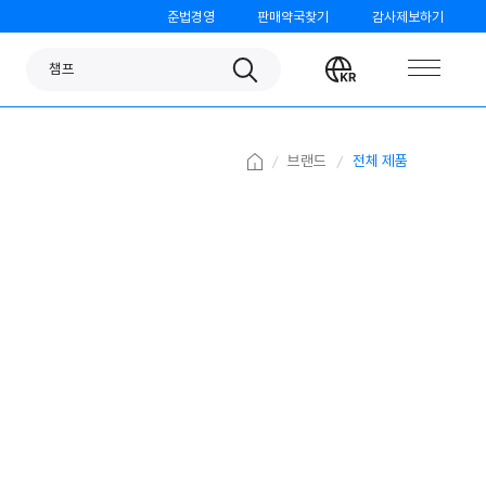
준법경영
판매약국찾기
감사제보하기
판피린
Search
Change
챔프
language
노스카나
베나치오
Home
브랜드
전체 제품
오쏘몰
가그린
검가드
템포
모닝케어
미니막스
파티온