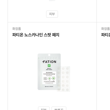
피부
화장품
화장
파티온 노스카나인 스팟 패치
파티
피부
뾰루지