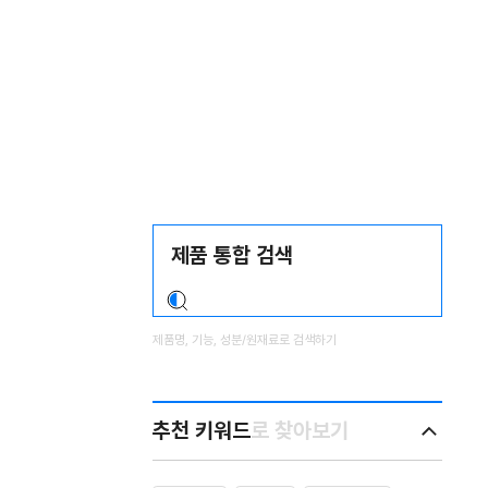
제
Search
품
검
찾
색
다
영
역
제품명, 기능, 성분/원재료로 검색하기
추천 키워드
로 찾아보기