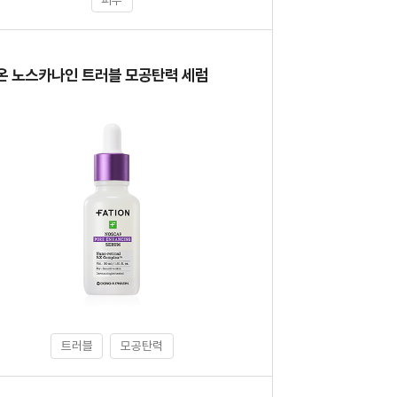
품
온 노스카나인 트러블 모공탄력 세럼
트러블
모공탄력