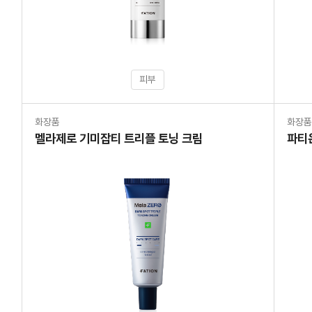
피부
화장품
화장
멜라제로 기미잡티 트리플 토닝 크림
파티