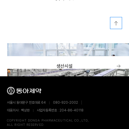
이
연혁
전
메
뉴
이
생산시설
전
메
뉴
서울시 동대문구 천호대로 64
080-920-2002
대표이사 : 백상환
사업자등록번호 : 204-86-40118
COPYRIGHT DONGA PHARMACEUTICAL CO.,LTD,
ALL RIGHT RESERVED.