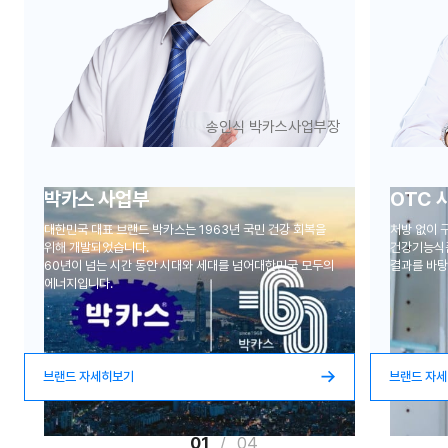
송인식 박카스사업부장
박카스 사업부
OTC 
대한민국 대표 브랜드 박카스는
1963년 국민 건강 회복을
처방 없이 
위해 개발되었습니다.
건강기능식
60년이 넘는 시간 동안 시대와 세대를 넘어
대한민국 모두의
결과를 바
에너지입니다.
브랜드 자세히보기
브랜드 자
01
/
04