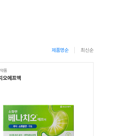
제품명순
최신순
의약품
치오에프액