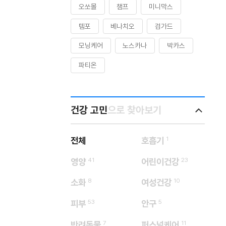
오쏘몰
챔프
미니막스
템포
베나치오
검가드
모닝케어
노스카나
박카스
파티온
건강 고민
으로 찾아보기
전체
호흡기
1
영양
41
어린이건강
23
소화
8
여성건강
10
피부
53
안구
5
반려동물
7
퍼스널케어
11