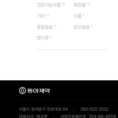
건강기능식품
65
화장품
42
기타
31
식품
5
혼합음료
11
탄산음료
1
캔디류
2
서울시 동대문구 천호대로 64
080-920-2002
대표이사 : 백상환
사업자등록번호 : 204-86-40118