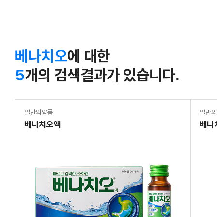
베나치오
에 대한
5
개의 검색결과가 있습니다.
일반의약품
일반
베나치오액
베나