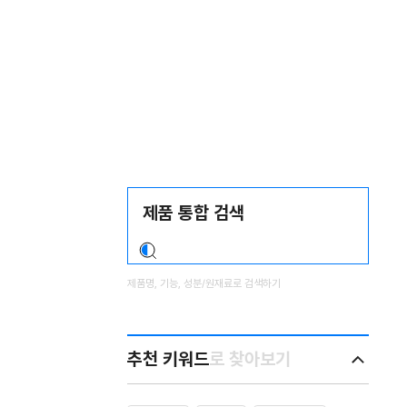
제
Search
품
검
찾
색
다
영
역
제품명, 기능, 성분/원재료로 검색하기
추천 키워드
로 찾아보기