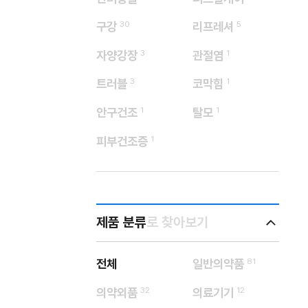
구강
30
리프레셔
5
자양강장
3
관절염
1
트러블
3
코막힘
1
안구건조
1
탈모
1
피부건조증
1
제품 분류
로 찾아보기
전체
일반의약품
81
의약외품
32
의료기기
12