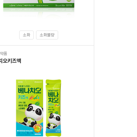
소화
소화불량
의약품
치오키즈액