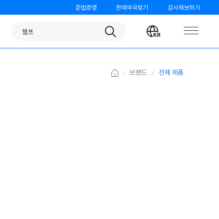
준법경영
판매약국찾기
감사제보하기
판피린
Search
Change
챔프
language
노스카나
베나치오
Home
브랜드
전체 제품
오쏘몰
가그린
검가드
템포
모닝케어
미니막스
파티온