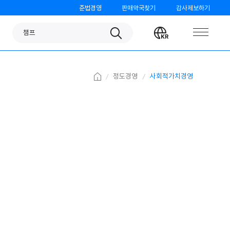
준법경영
판매약국찾기
감사제보하기
판피린
Search
Change
챔프
language
노스카나
베나치오
Home
정도경영
사회적가치경영
오쏘몰
가그린
검가드
템포
모닝케어
미니막스
파티온