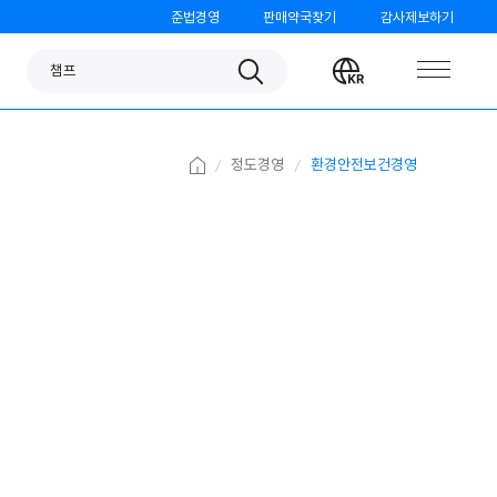
준법경영
판매약국찾기
감사제보하기
판피린
Search
Change
챔프
language
노스카나
베나치오
Home
정도경영
환경안전보건경영
오쏘몰
가그린
검가드
템포
모닝케어
미니막스
파티온