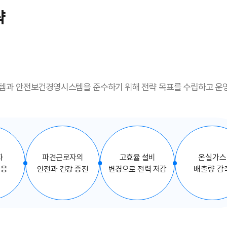
략
템과 안전보건경영시스템을 준수하기 위해 전략 목표를 수립하고 운
화
파견근로자의
고효율 설비
온실가스
대응
안전과
건강 증진
변경으로
전력 저감
배출량 감