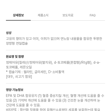
상세정보
제품소식
보도자료
FAQ
성상
고유의 향미가 있고 이미, 이취가 없으며 연노랑 내용물을 함유한 투명한
장방형 연질캡슐
원료명 및 함량
정제어유{칠레산/정제어유(멸치유), d-토코페롤(혼합형)/Rtg형}, d-a-
토코페롤, 레몬오일
* 캡슐기제 : 젤라틴, 글리세린, D-소비톨액
[대두, 쇠고기 함유]
영양·기능정보
EPA 및 DHA 함유유지 (1) 혈중 중성지질 개선, 혈행 개선에 도움을 줄 수
있음 (2) 기억력 개선에 도움을 줄 수 있음 (3) 건조한 눈을 개선하여 눈
건강에 도움을 줄 수 있음.
비타민E : 항산화 작용을 하여 유해산소로부터 세포를 보호하는데 필요