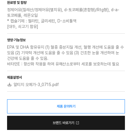
원료명 및 함량
정제어유{칠레산/정제어유(멸치유), d-토코페롤(혼합형)/Rtg형}, d-a-
토코페롤, 레몬오일
* 캡슐기제 : 젤라틴, 글리세린, D-소비톨액
[대두, 쇠고기 함유]
영양·기능정보
EPA 및 DHA 함유유지 (1) 혈중 중성지질 개선, 혈행 개선에 도움을 줄 수
있음 (2) 기억력 개선에 도움을 줄 수 있음 (3) 건조한 눈을 개선하여 눈
건강에 도움을 줄 수 있음.
비타민E : 항산화 작용을 하여 유해산소로부터 세포를 보호하는데 필요
제품설명서
알티지 오메가-3_0715.pdf
제품 문의하기
브랜드 바로가기