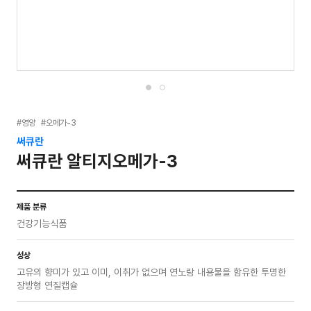
#영양
#오메가-3
써큐란
써큐란 알티지오메가-3
제품 분류
건강기능식품
성상
고유의 향미가 있고 이미, 이취가 없으며 연노랑 내용물을 함유한 투명한
장방형 연질캡슐