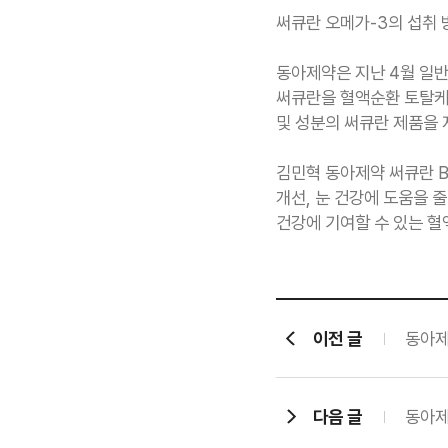
써큐란 오메가-3의 섭취 방
동아제약은 지난 4월 일반
써큐란을 혈액순환 토탈케
및 성분의 써큐란 제품을
김민혁 동아제약 써큐란 B
개선, 눈 건강에 도움을 
건강에 기여할 수 있는 혈
이전 글
동아제
다음 글
동아제