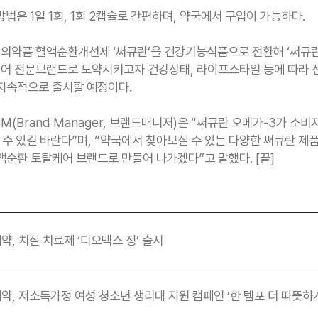
법은 1일 1회, 1회 2캡슐로 간편하며, 약국에서 구입이 가능하다.
의약품 혈액순환개선제 ‘써큐란’을 건강기능식품으로 전환해 ‘써큐란
어 전문브랜드로 도약시키고자 건강상태, 라이프스타일 등에 따라 선
 지속적으로 출시할 예정이다.
M(Brand Manager, 브랜드매니저)은 “써큐란 오메가-3가 소비
줄 수 있길 바란다”며, “약국에서 찾아보실 수 있는 다양한 써큐란 
액순환 토탈케어 브랜드로 만들어 나가겠다”고 말했다. [끝]
약, 치질 치료제 ‘디오맥스 정’ 출시
약, 저소득가정 여성 청소년 생리대 지원 캠페인 ‘한 템포 더 따뜻하게