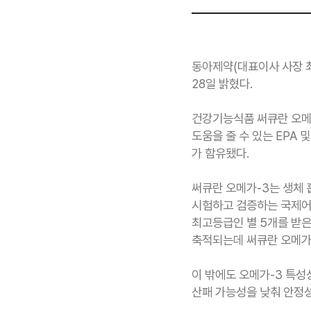
동아제약(대표이사 사장 최
28일 밝혔다.
건강기능식품 써큐란 오메가
도움을 줄 수 있는 EPA 
가 함유됐다.
써큐란 오메가-3는 생체 
시험하고 검증하는 국제어유인증프
최고등급인 별 5개를 받은
축적되는데 써큐란 오메가
이 밖에도 오메가-3 특성상 
산패 가능성을 낮춰 안정