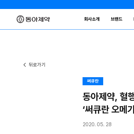
회사소개
브랜드
뒤로가기
써큐란
동아제약, 혈행
‘써큐란 오메가
2020. 05. 28