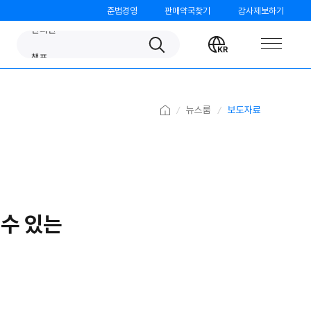
준법경영
판매약국찾기
감사제보하기
판피린
Search
Change
챔프
language
노스카나
베나치오
Home
뉴스룸
보도자료
오쏘몰
가그린
검가드
템포
 수 있는
모닝케어
미니막스
파티온