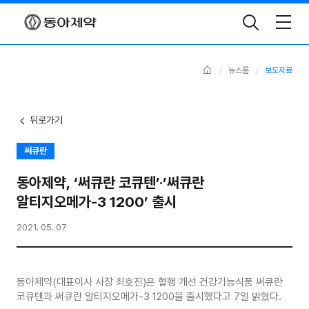
Toggle
Search
Home
뉴스룸
보도자료
뒤로가기
써큐란
동아제약, ‘써큐란 코큐텐’·’써큐란
알티지오메가-3 1200’ 출시
2021. 05. 07
동아제약(대표이사 사장 최호진)은 혈행 개선 건강기능식품 써큐란
코큐텐과 써큐란 알티지오메가-3 1200을 출시했다고 7일 밝혔다.