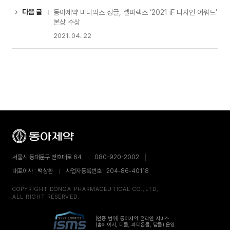
다음 글
동아제약 미니막스 정글, 셀파렉스 ‘2021 iF 디자인 어워드’
본상 수상
2021. 04. 22
서울시 동대문구 천호대로 64
080-920-2002
대표이사 : 백상환
사업자등록번호 : 204-86-40118
COPYRIGHT DONGA PHARMACEUTICAL CO.,LTD,
ALL RIGHT RESERVED.
[인증 범위] 동아제약 온라인 서비스
(홈페이지, 디몰, 파티온몰, 답몰) 운영