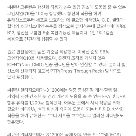
써큐란 코큐텐은 항산화 작용과 높은 혈압 감소에 도움을 줄 수 있는
코엔자임Q10을 100㎎ 함유했다. 항산화 작용을 하여
유해산소로부터 세포를 보호하는 데 필요한 비타민A, C, E, 셀렌과
혈액의 호모시스테인 수준을 정상으로 유지하는데 필요한 비타민B6,
B12, 엽산을 포함한 8중 복합기능성 제품이다. 1일 1회 1캡슐
복용으로 간편하게 섭취할 수 있다.
원료 안전성에도 높은 기준을 적용했다. 미국산 순도 98%
코엔자임Q10을 사용했으며, 유전자 조작을 가하지 않은
IGEN™(Non-GMO) 인증 원료만을 담아 안심할 수 있다. 열이나 빛,
산소에 산패되지 않도록 PTP(Press Through Pack) 방식으로
낱개 포장했다.
써큐란 알티지오메가-3 1200에는 혈중 중성지질 개선·혈행 및
기억력 개선·건조한 눈 건강 개선에 도움을 줄 수 있는 EPA 및 DHA
함유 유지를 1,200㎎ 함유됐다. 어두운 곳에서 시각 적응을 위해
필요한 비타민A, 뼈의 형성과 유지에 도움이 되는 비타민D, 항산화
작용을 하여 유해산소로부터 세포를 보호한다고 알려진 비타민E도
함유했다.
써큐란 알티지오메가-3 1200은 국제 어유 인증 프로그램(IFOS)