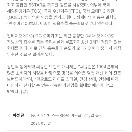
최고 등급인 5STAR를 획득한 원료를 사용했다. 이밖에 국제
해양환경기구(FOS), 국제 수산기구(IFFO), 국제 오메가3 기관
(GOED) 등 다양한 인증을 받기도 했다. 정제어유 어종은 멸치유
(엔초비) 100%다. 어종이 작을수록 중금속으로부터 안전하다.
알티지오메가3(rTG 오메가3)는 최근 등장한 3세대 오메가3로
지방산의 흡수를 돕는 글리세롤과 불포화지방산 3개가 결합돼 있는
형태를 띤다. 이로 인해 흡수율과 순도가 오메가3 형태 중에서 가장
우수한 것으로 알려져 있다.
김민혁 동아제약 써큐란 브랜드 매니저는 “써큐란은 1994년부터
많은 소비자의 사랑을 바탕으로 명맥을 이어온 혈행 개선 케어 전문
브랜드이다”며, “앞으로도 라이프 스타일, 건강 상태, 연령에 따라
다양하게 선택할 수 있는 써큐란 라인업을 확대할 예정이다”고
밝혔다. [끝]
이전 글
동아제약, '더스논 KF94 마스크' 리뉴얼 출시
2021. 05. 21