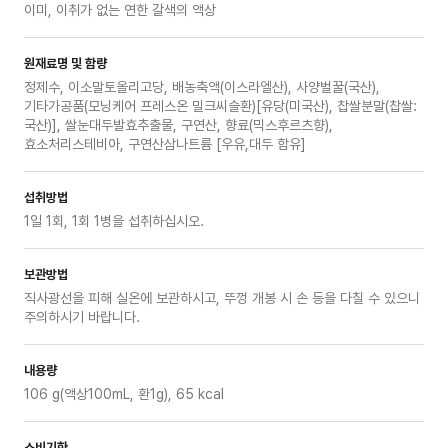
이미, 이취가 없는 연한 갈색의 액상
원재료명 및 함량
정제수, 이소말토올리고당, 배농축액(이스라엘산), 사양벌꿀(국산),
기타가공품(모닝케어 프레스온 밀크씨슬환)[유당(미국산), 찹쌀분말(찹쌀:
국산)], 쌀눈대두발효추출물, 구연산, 향료(믹스후르츠향),
효소처리스테비아, 구연산삼나트륨 [우유,대두 함유]
섭취방법
1일 1회, 1회 1병을 섭취하십시오.
보관방법
직사광선을 피해 실온에 보관하시고, 뚜껑 개봉 시 손 등을 다칠 수 있으니
주의하시기 바랍니다.
내용량
106 g(액상100mL, 환1g), 65 kcal
소비기한