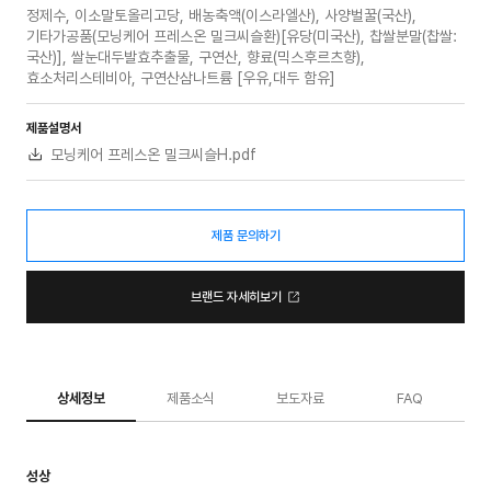
정제수, 이소말토올리고당, 배농축액(이스라엘산), 사양벌꿀(국산),
기타가공품(모닝케어 프레스온 밀크씨슬환)[유당(미국산), 찹쌀분말(찹쌀:
국산)], 쌀눈대두발효추출물, 구연산, 향료(믹스후르츠향),
효소처리스테비아, 구연산삼나트륨 [우유,대두 함유]
제품설명서
모닝케어 프레스온 밀크씨슬H.pdf
제품 문의하기
브랜드 자세히보기
상세정보
제품소식
보도자료
FAQ
성상