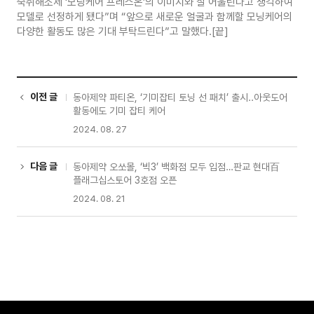
숙취해소제 ‘모닝케어 프레스온’의 이미지와 잘 어울린다고 생각하여
모델로 선정하게 됐다”며 “앞으로 새로운 얼굴과 함께할 모닝케어의
다양한 활동도 많은 기대 부탁드린다”고 말했다.[끝]
이전 글
동아제약 파티온, ‘기미잡티 토닝 선 패치’ 출시..아웃도어
활동에도 기미 잡티 케어
2024. 08. 27
다음 글
동아제약 오쏘몰, ‘빅3’ 백화점 모두 입점…판교 현대百
플래그십스토어 3호점 오픈
2024. 08. 21