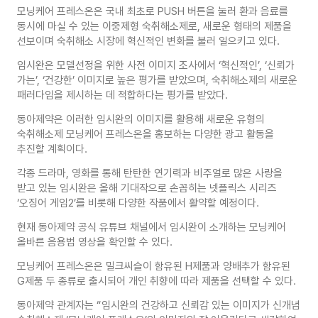
모닝케어 프레스온은 국내 최초로 PUSH 버튼을 눌러 환과 음료를
동시에 마실 수 있는 이중제형 숙취해소제로, 새로운 형태의 제품을
선보이며 숙취해소 시장에 혁신적인 변화를 불러 일으키고 있다.
임시완은 모델선정을 위한 사전 이미지 조사에서 ‘혁신적인’, ‘신뢰가
가는’, ‘건강한’ 이미지로 높은 평가를 받았으며, 숙취해소제의 새로운
패러다임을 제시하는 데 적합하다는 평가를 받았다.
동아제약은 이러한 임시완의 이미지를 활용해 새로운 유형의
숙취해소제 모닝케어 프레스온을 홍보하는 다양한 광고 활동을
추진할 계획이다.
각종 드라마, 영화를 통해 탄탄한 연기력과 비주얼로 많은 사랑을
받고 있는 임시완은 올해 기대작으로 손꼽히는 넷플릭스 시리즈
‘오징어 게임2’를 비롯해 다양한 작품에서 활약할 예정이다.
현재 동아제약 공식 유튜브 채널에서 임시완이 소개하는 모닝케어
올바른 음용법 영상을 확인할 수 있다.
모닝케어 프레스온은 밀크씨슬이 함유된 H제품과 양배추가 함유된
G제품 두 종류로 출시되어 개인 취향에 따라 제품을 선택할 수 있다.
동아제약 관계자는 “임시완의 건강하고 신뢰감 있는 이미지가 신개념