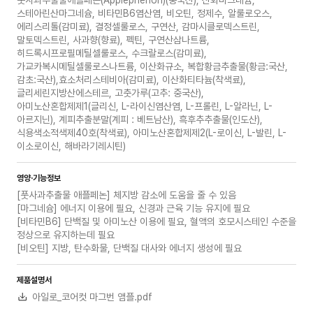
풋사과추출물애플페논(Applephenon)(중국산), 산화마그네슘,
스테아린산마그네슘, 비타민B6염산염, 비오틴, 정제수, 알룰로오스,
에리스리톨(감미료), 결정셀룰로스, 구연산, 감마시클로덱스트린,
말토덱스트린, 사과향(향료), 펙틴, 구연산삼나트륨,
히드록시프로필메틸셀룰로스, 수크랄로스(감미료),
가교카복시메틸셀룰로스나트륨, 이산화규소, 복합황금추출물(황금:국산,
감초:국산),효소처리스테비아(감미료), 이산화티타늄(착색료),
글리세린지방산에스테르, 고춧가루(고추: 중국산),
아미노산혼합제제1(글리신, L-라이신염산염, L-프롤린, L-알라닌, L-
아르지닌), 계피추출분말(계피 : 베트남산), 흑후추추출물(인도산),
식용색소적색제40호(착색료), 아미노산혼합제제2(L-로이신, L-발린, L-
이소로이신, 해바라기레시틴)
영양·기능정보
[풋사과추출물 애플페논] 체지방 감소에 도움을 줄 수 있음
[마그네슘] 에너지 이용에 필요, 신경과 근육 기능 유지에 필요
[비타민B6] 단백질 및 아미노산 이용에 필요, 혈액의 호모시스테인 수준을
정상으로 유지하는데 필요
[비오틴] 지방, 탄수화물, 단백질 대사와 에너지 생성에 필요
제품설명서
아일로_코어컷 마그번 앰플.pdf