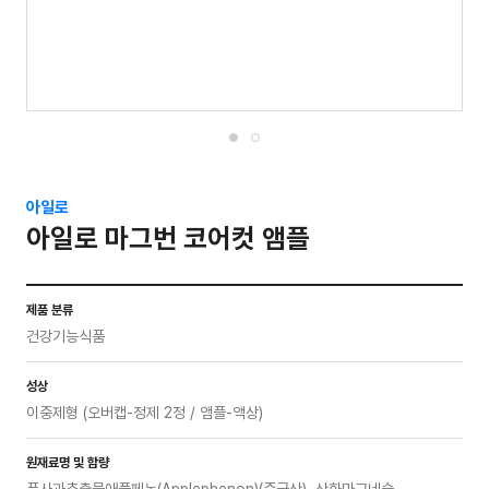
아일로
아일로 마그번 코어컷 앰플
제품 분류
건강기능식품
성상
이중제형 (오버캡-정제 2정 / 앰플-액상)
원재료명 및 함량