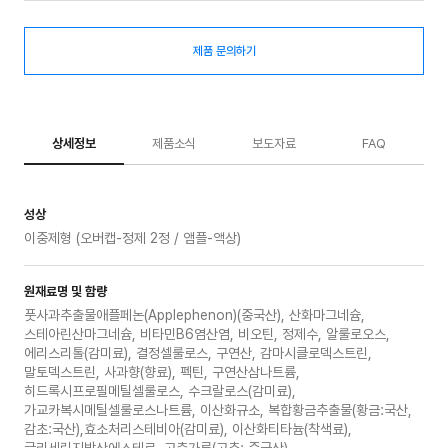
제품 문의하기
상세정보
제품소식
보도자료
FAQ
성상
이중제형 (오버캡-정제 2정 / 앰플-액상)
원재료명 및 함량
풋사과추출물애플페논(Applephenon)(중국산), 산화마그네슘,
스테아린산마그네슘, 비타민B6염산염, 비오틴, 정제수, 알룰로오스,
에리스리톨(감미료), 결정셀룰로스, 구연산, 감마시클로덱스트린,
말토덱스트린, 사과향(향료), 펙틴, 구연산삼나트륨,
히드록시프로필메틸셀룰로스, 수크랄로스(감미료),
가교카복시메틸셀룰로스나트륨, 이산화규소, 복합황금추출물(황금:국산,
감초:국산),효소처리스테비아(감미료), 이산화티타늄(착색료),