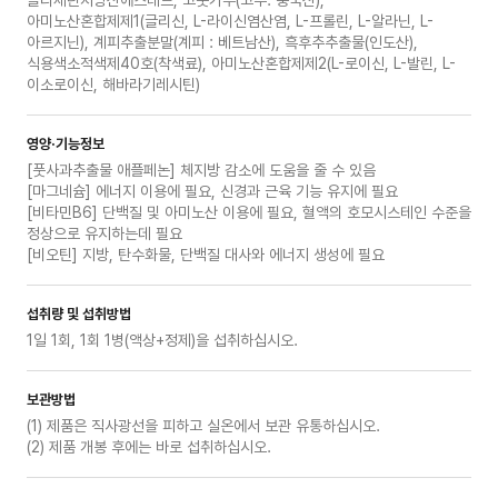
글리세린지방산에스테르, 고춧가루(고추: 중국산),
아미노산혼합제제1(글리신, L-라이신염산염, L-프롤린, L-알라닌, L-
아르지닌), 계피추출분말(계피 : 베트남산), 흑후추추출물(인도산),
식용색소적색제40호(착색료), 아미노산혼합제제2(L-로이신, L-발린, L-
이소로이신, 해바라기레시틴)
영양·기능정보
[풋사과추출물 애플페논] 체지방 감소에 도움을 줄 수 있음
[마그네슘] 에너지 이용에 필요, 신경과 근육 기능 유지에 필요
[비타민B6] 단백질 및 아미노산 이용에 필요, 혈액의 호모시스테인 수준을
정상으로 유지하는데 필요
[비오틴] 지방, 탄수화물, 단백질 대사와 에너지 생성에 필요
섭취량 및 섭취방법
1일 1회, 1회 1병(액상+정제)을 섭취하십시오.
보관방법
(1) 제품은 직사광선을 피하고 실온에서 보관 유통하십시오.
(2) 제품 개봉 후에는 바로 섭취하십시오.