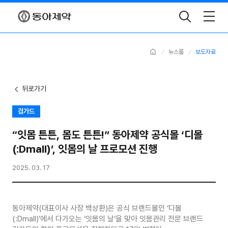
Toggle
Search
Home
뉴스룸
보도자료
뒤로가기
검가드
“잇몸 튼튼, 몸도 튼튼!” 동아제약 공식몰 ‘디몰
(:Dmall)’, 잇몸의 날 프로모션 진행
2025. 03. 17
동아제약(대표이사 사장 백상환)은 공식 브랜드몰인 ‘디몰
(:Dmall)’에서 다가오는 ‘잇몸의 날’을 맞아 잇몸관리 전문 브랜드