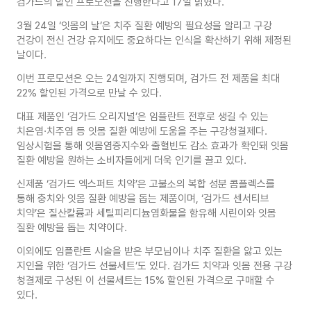
검가드의 할인 프로모션을 진행한다고 17일 밝혔다.
3월 24일 ‘잇몸의 날’은 치주 질환 예방의 필요성을 알리고 구강
건강이 전신 건강 유지에도 중요하다는 인식을 확산하기 위해 제정된
날이다.
이번 프로모션은 오는 24일까지 진행되며, 검가드 전 제품을 최대
22% 할인된 가격으로 만날 수 있다.
대표 제품인 ‘검가드 오리지널’은 임플란트 전후로 생길 수 있는
치은염·치주염 등 잇몸 질환 예방에 도움을 주는 구강청결제다.
임상시험을 통해 잇몸염증지수와 출혈빈도 감소 효과가 확인돼 잇몸
질환 예방을 원하는 소비자들에게 더욱 인기를 끌고 있다.
신제품 ‘검가드 엑스퍼트 치약’은 고불소의 복합 성분 콤플렉스를
통해 충치와 잇몸 질환 예방을 돕는 제품이며, ‘검가드 센서티브
치약’은 질산칼륨과 세틸피리디늄염화물을 함유해 시린이와 잇몸
질환 예방을 돕는 치약이다.
이외에도 임플란트 시술을 받은 부모님이나 치주 질환을 앓고 있는
지인을 위한 ‘검가드 선물세트’도 있다. 검가드 치약과 잇몸 전용 구강
청결제로 구성된 이 선물세트는 15% 할인된 가격으로 구매할 수
있다.