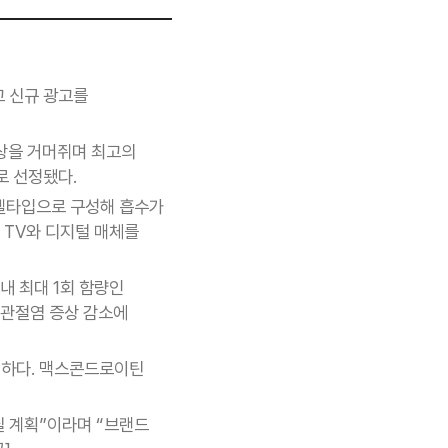
고 신규 광고를
대상을 거머쥐며 최고의
로 선정됐다.
 겔타입으로 구성해 흡수가
 TV와 디지털 매체를
 최대 1회 함량인
 관절염 증상 감소에
편하다. 맥스콘드로이틴
릴 계획”이라며 “브랜드