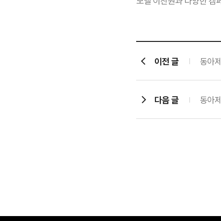
모델 이찬원과 다양한 캠페
이전 글
동아제
다음 글
동아제약