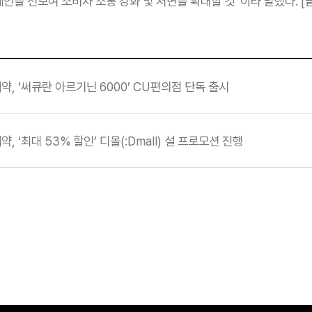
인을 선보여 소비자 소통 강화 및 저변을 확대할 것”이라 말했다. [끝
약, ‘써큐란 아르기닌 6000’ CU편의점 단독 출시
, ‘최대 53% 할인’ 디몰(:Dmall) 설 프로모션 진행