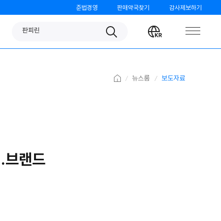
준법경영
판매약국찾기
감사제보하기
판피린
Search
Change
챔프
language
노스카나
베나치오
Home
뉴스룸
보도자료
오쏘몰
가그린
검가드
템포
..브랜드
모닝케어
미니막스
파티온