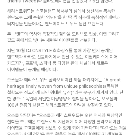
(Harris Tweed)와 콜라보레이션을 진행했다고 6일 밝혔다.
해리스트위드는 스코틀랜드 북서부의 섬에서 생산하는 독특한
원단으로 그해 수확한 양모만을 한 땀 씩 직조해 독창적인 패턴과
터치감을 만들어내는 핸드메이드 트위드 원단 브랜드다.
두 브랜드의 역사와 독창적인 철학을 모티브로 일상, 여행 그리고
필드 위에서도 빛나는 세련된 아이템들을 선보인다.
지난 10월 CJ ONSTYLE 최화정쇼를 통해 가장 먼저 공개된
핸드백과 카카오 선물하기에서 만날 수 있는 여권케이스에 이어
카드지갑, 골프백, 쇼퍼백 등 다양한 판매 채널에서 새로운
아이템들이 공개될 예정이다.
오쏘몰과 해리스트위드 콜라보레이션 제품 패키지에는 “A great
heritage finely woven from unique philosophies(독특한
철학으로 정교하게 짜인 위대한 유산)”라는 문구가 새겨져 있다. 단
한 병으로 독일의 세밀한 미량영양소 철학을 담아내는 오쏘몰과
100년 전통의 브랜드 해리스트위드의 만남을 상징하고 있다.
오쏘몰 담당자는 “오쏘몰과 해리스트위드는 오랜 역사와 독창적인
철학을 추구해온 브랜드로써 지난해에 이어 다양한 콜라보레이션
아이템을 고객들에게 선보일 수 있게 되어 기쁘다”며 “다가오는 겨울
오쏘몰과 함께 건강은 물론 활용도 높은 패션 아이템까지 챙겨보길