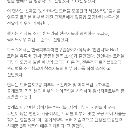
탈출 클래스’를 성공적으로 진행했다고 13일 밝혔다.
이 행사는 신제품 ‘노스카나인 트러블 모공탄력 세럼&크림’ 출시를
앞두고 트러블 피부를 가진 고객들에게 맞춤형 모공탄력 솔루션을
전달하기 위해 기획됐다.
행사는 신제품 소개 및 트러블 전문가들과 함께하는 토크쇼,
럭키드로우 이벤트 순으로 진행됐다.
토크쇼에서는 한국피부과학연구원장이자 유튜버 ‘안언니’와 No.1
트러블 유튜버 ‘인씨’(골든웨일즈 소속)가 출연했다. 안언니는 트러블
피부의 모공이 일반 피부의 모공과 다른 점, 전문적인 트러블&모공
관리법을 소개했으며 참석자들의 피부 상태를 직접 측정하고
진단했다.
인씨는 트러블&모공 피부의 스킨케어 및 메이크업 노하우를
공개했고, 직접 본인 피부에 메이크업을 시연하며 참석자들로부터 큰
호응을 얻었다.
클래스에 참여한 참석자는 “트러블, 지성 피부인 사람들이 모공
고민이 많은 편인데 시중에서는 트러블 피부에 맞춘 모공 케어 제품을
찾기는 힘들었다”며 “동아제약의 특허 기술력으로 탄생된 모공탄력
신제품 2종 제품이 매우 기대된다”고 말했다.