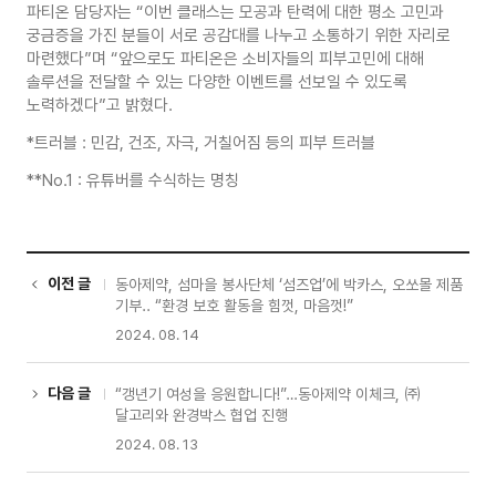
파티온 담당자는 “이번 클래스는 모공과 탄력에 대한 평소 고민과
궁금증을 가진 분들이 서로 공감대를 나누고 소통하기 위한 자리로
마련했다”며 “앞으로도 파티온은 소비자들의 피부고민에 대해
솔루션을 전달할 수 있는 다양한 이벤트를 선보일 수 있도록
노력하겠다”고 밝혔다.
*트러블 : 민감, 건조, 자극, 거칠어짐 등의 피부 트러블
**No.1 : 유튜버를 수식하는 명칭
이전 글
동아제약, 섬마을 봉사단체 ‘섬즈업’에 박카스, 오쏘몰 제품
기부.. “환경 보호 활동을 힘껏, 마음껏!”
2024. 08. 14
다음 글
“갱년기 여성을 응원합니다!”…동아제약 이체크, ㈜
달고리와 완경박스 협업 진행
2024. 08. 13