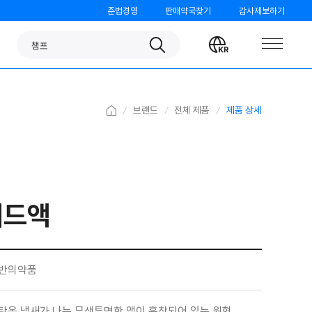
준법경영
판매약국찾기
감사제보하기
판피린
Search
Change
챔프
language
노스카나
베나치오
Home
브랜드
전체 제품
제품 상세
오쏘몰
가그린
검가드
패드액
템포
모닝케어
미니막스
반의약품
파티온
탄올 냄새가 나는 무색투명한 액이 흡착되어 있는 원형