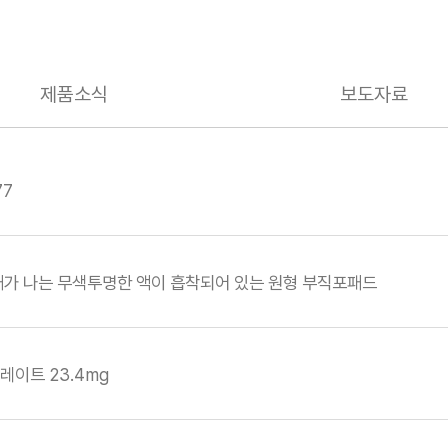
제품소식
보도자료
77
새가 나는 무색투명한 액이 흡착되어 있는 원형 부직포패드
이트 23.4mg