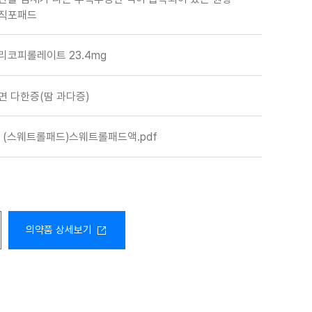
직포패드
리코피롤레이트 23.4mg
면 다한증(땀 과다증)
(스웨트롤패드)스웨트롤패드액.pdf
의약품 상세보기