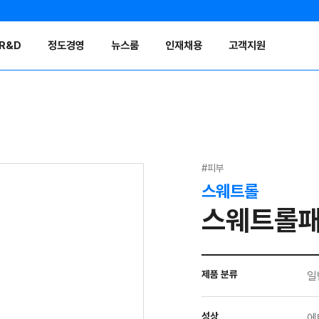
R&D
정도경영
뉴스룸
인재채용
고객지원
#피부
스웨트롤
스웨트롤
제품 분류
일
성상
에