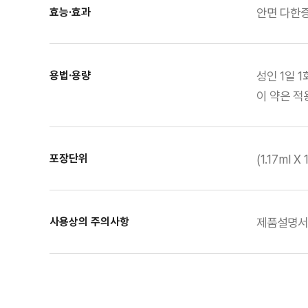
효능·효과
안면 다한증
용법·용량
성인 1일 
이 약은 적
포장단위
(1.17ml X 
사용상의 주의사항
제품설명서