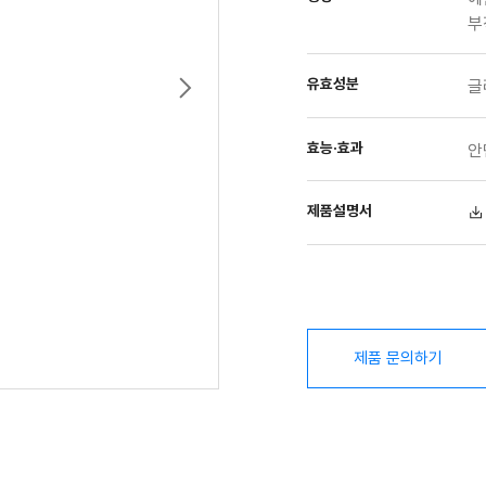
부
유효성분
글
효능·효과
안
제품설명서
제품 문의하기