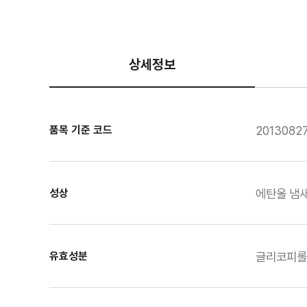
상세정보
품목 기준 코드
2013082
성상
에탄올 냄
유효성분
글리코피롤레