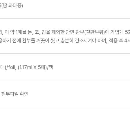
(땀 과다증)
1회, 이 약 1매를 눈, 코, 입을 제외한 안면 환부(질환부위)에 가볍게 
용하기 전에 환부를 깨끗이 씻고 충분히 건조시켜야 하며, 적용 후 4
1매)/foil, (1.17ml X 5매)/팩
 첨부파일 확인