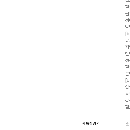
필
필
필
점
발
[
유
지
단
정
필
운
[
혈
호
갑
필
제품설명서