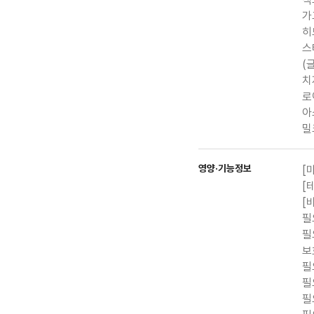
가
히
스
(
치
로
아
밀
영양·기능정보
[
[
[
필
필
보
필
필
필