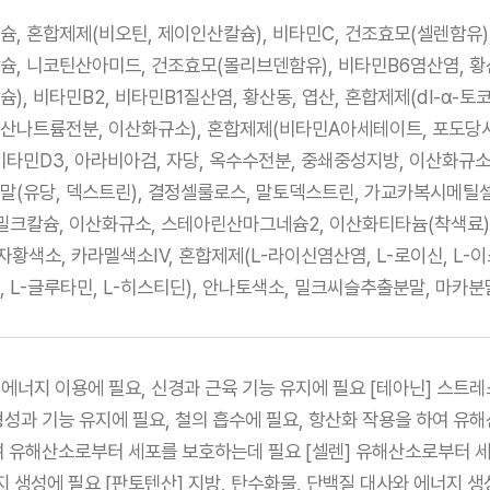
, 혼합제제(비오틴, 제이인산칼슘), 비타민C, 건조효모(셀렌함유)
, 니코틴산아미드, 건조효모(몰리브덴함유), 비타민B6염산염, 황산
), 비타민B2, 비타민B1질산염, 황산동, 엽산, 혼합제제(dl-α
나트륨전분, 이산화규소), 혼합제제(비타민A아세테이트, 포도당시럽분
타민D3, 아라비아검, 자당, 옥수수전분, 중쇄중성지방, 이산화규소, 
말(유당, 덱스트린), 결정셀룰로스, 말토덱스트린, 가교카복시메
 밀크칼슘, 이산화규소, 스테아린산마그네슘2, 이산화티타늄(착색료
자황색소, 카라멜색소IV, 혼합제제(L-라이신염산염, L-로이신, L-이소
 L-글루타민, L-히스티딘), 안나토색소, 밀크씨슬추출분말, 마카분말
 에너지 이용에 필요, 신경과 근육 기능 유지에 필요 [테아닌] 스트레
성과 기능 유지에 필요, 철의 흡수에 필요, 항산화 작용을 하여 유
 유해산소로부터 세포를 보호하는데 필요 [셀렌] 유해산소로부터 세
지 생성에 필요 [판토텐산] 지방, 탄수화물, 단백질 대사와 에너지 