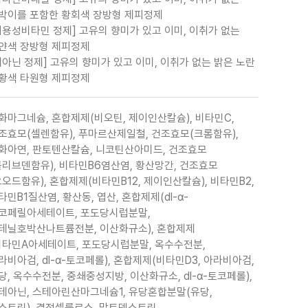
박이를 포함한 황회색 장방형 제피정제
지용성비타민 정제] 고유의 향미가 있고 이미, 이취가 없는
얀색 장방형 제피정제
테아닌 정제] 고유의 향미가 있고 이미, 이취가 없는 밝은 노란
황색 타원형 제피정제
화마그네슘, 혼합제제(비오틴, 제이인산칼슘), 비타민C,
조효모(셀렌함유), 푸마르산제일철, 건조효모(크롬함유),
화아연, 판토텐산칼슘, 니코틴산아미드, 건조효모
몰리브덴함유), 비타민B6염산염, 황산망간, 건조효모
요오드함유), 혼합제제(비타민B12, 제이인산칼슘), 비타민B2,
타민B1질산염, 황산동, 엽산, 혼합제제(dl-α-
코페릴아세테이트, 포도당시럽분말,
테닐호박산나트륨전분, 이산화규소), 혼합제제
비타민A아세테이트, 포도당시럽분말, 옥수수전분,
라비아검, dl-α-토코페롤), 혼합제제(비타민D3, 아라비아검,
당, 옥수수전분, 중쇄중성지방, 이산화규소, dl-α-토코페롤),
-테아닌, 스테아린산마그네슘1, 유당혼합분말(유당,
스트린), 결정셀룰로스, 말토덱스트린,