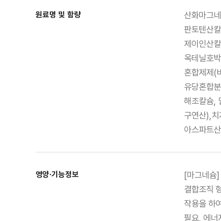
원료명 및 함량
산화마그네슘
판토텐산칼슘
제이인산칼슘
옥테닐호박산
혼합제제(비
유당혼합분
해조칼슘,
구연산),치
아스파트산,
영양·기능정보
[마그네슘]
결합조직 형
작용을 하여
필요, 에너