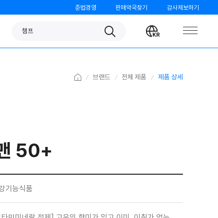
준법경영
판매약국찾기
감사제보하기
판피린
Search
Change
챔프
language
노스카나
베나치오
Home
브랜드
전체 제품
제품 상세
오쏘몰
가그린
검가드
맨 50+
템포
모닝케어
미니막스
강기능식품
파티온
비타민미네랄 정제] 고유의 향미가 있고 이미, 이취가 없는