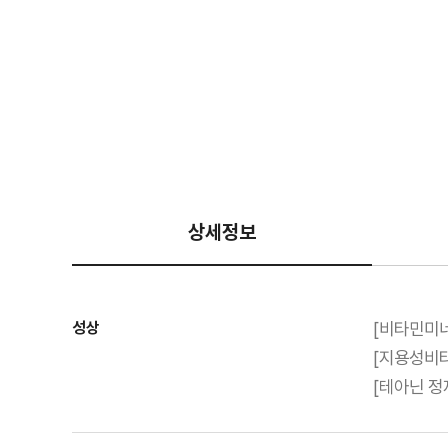
상세정보
성상
[비타민미네
[지용성비타
[테아닌 정