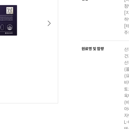
점
[
하
[
주
원료명 및 함량
산
건
산
(
(
비
토
옥
(
아
자
L
덱