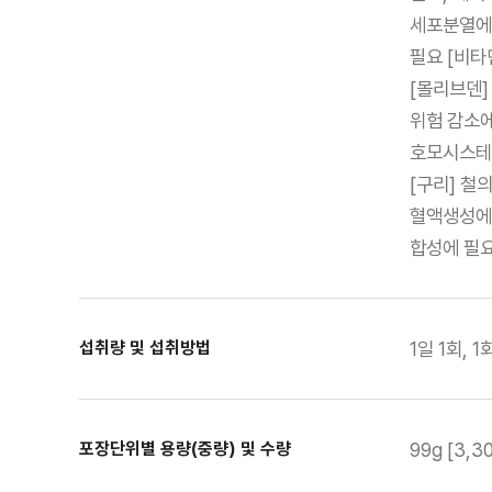
세포분열에 
필요 [비타
[몰리브덴]
위험 감소에
호모시스테인
[구리] 철
혈액생성에 
합성에 필요
섭취량 및 섭취방법
1일 1회,
포장단위별 용량(중량) 및 수량
99g [3,3