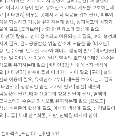
요 [나이아신] 체내 에너지 생성에 필요 [망간] 뼈 형성에
요, 에너지 이용에 필요, 유해산소로부터 세포를 보호하는데
요 [비타민A] 어두운 곳에서 시각 적응을 위해 필요, 피부와
막을 형성하고 기능을 유지하는데 필요, 상피세포의 성장과
달에 필요 [몰리브덴] 산화·환원 효소의 활성에 필요
비타민D] 칼슘과 인이 흡수되고 이용되는데 필요, 뼈의 형성과
지에 필요, 골다공증발생 위험 감소에 도움을 줌 [비오틴]
방, 탄수화물, 단백질 대사와 에너지 생성에 필요 [비타민B6]
백질 및 아미노산 이용에 필요, 혈액의 호모시스테인 수준을
상으로 유지하는데 필요 [비타민B2] 체내 에너지 생성에
요 [비타민B1] 탄수화물과 에너지 대사에 필요 [구리] 철의
반과 이용에 필요, 유해산소로부터 세포를 보호하는데 필요
비타민B12] 정상적인 엽산 대사에 필요 [엽산] 세포와
액생성에 필요, 태아 신경관의 정상 발달에 필요, 혈액의
모시스테인 수준을 정상으로 유지하는데 필요 [요오드]
상선 호르몬의 합성에 필요, 에너지 생성에 필요, 신경발달에
요 [크롬] 체내 탄수화물, 지방, 단백질 대사에 관여
셀파렉스_포맨 50+_후면.pdf