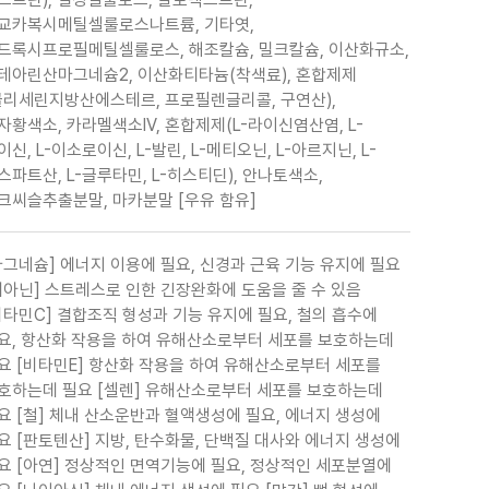
교카복시메틸셀룰로스나트륨, 기타엿,
드록시프로필메틸셀룰로스, 해조칼슘, 밀크칼슘, 이산화규소,
테아린산마그네슘2, 이산화티타늄(착색료), 혼합제제
글리세린지방산에스테르, 프로필렌글리콜, 구연산),
자황색소, 카라멜색소IV, 혼합제제(L-라이신염산염, L-
이신, L-이소로이신, L-발린, L-메티오닌, L-아르지닌, L-
스파트산, L-글루타민, L-히스티딘), 안나토색소,
크씨슬추출분말, 마카분말 [우유 함유]
마그네슘] 에너지 이용에 필요, 신경과 근육 기능 유지에 필요
테아닌] 스트레스로 인한 긴장완화에 도움을 줄 수 있음
비타민C] 결합조직 형성과 기능 유지에 필요, 철의 흡수에
요, 항산화 작용을 하여 유해산소로부터 세포를 보호하는데
요 [비타민E] 항산화 작용을 하여 유해산소로부터 세포를
호하는데 필요 [셀렌] 유해산소로부터 세포를 보호하는데
요 [철] 체내 산소운반과 혈액생성에 필요, 에너지 생성에
요 [판토텐산] 지방, 탄수화물, 단백질 대사와 에너지 생성에
요 [아연] 정상적인 면역기능에 필요, 정상적인 세포분열에