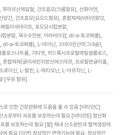
, 푸마르산제일철, 건조효모(크롬함유), 산화아연,
망간, 건조효모(요오드함유), 혼합제제(비타민B12,
-토코페릴아세테이트, 포도당시럽분말,
말, 옥수수전분, 아라비아검, dl-α-토코페롤),
dl-α-토코페롤), L-테아닌, 스테아린산마그네슘1,
틸셀룰로스나트륨, 기타엿, 히드록시프로필메틸셀룰로스,
), 혼합제제(글리세린지방산에스테르, 프로필렌글리콜,
로이신, L-발린, L-메티오닌, L-아르지닌, L-
 [우유 함유]
스로 인한 긴장완화에 도움을 줄 수 있음 [비타민C]
해산소로부터 세포를 보호하는데 필요 [비타민E] 항산화
포를 보호하는데 필요 [철] 체내 산소운반과 혈액생성에
생성에 필요 [아연] 정상적인 면역기능에 필요, 정상적인