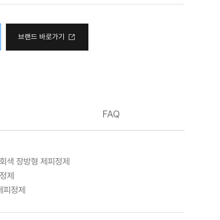
브랜드 바로가기
FAQ
황회색 장방형 제피정제
피정제
 제피정제