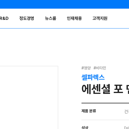
R&D
정도경영
뉴스룸
인재채용
고객지원
#영양
#비타민
셀파렉스
에센셜 포 
제품 분류
건
성상
[