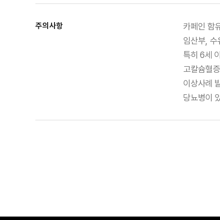
주의사항
카페인 함유
임산부, 수
특히 6세 
고칼슘혈증
이상사례 
당뇨병이 있