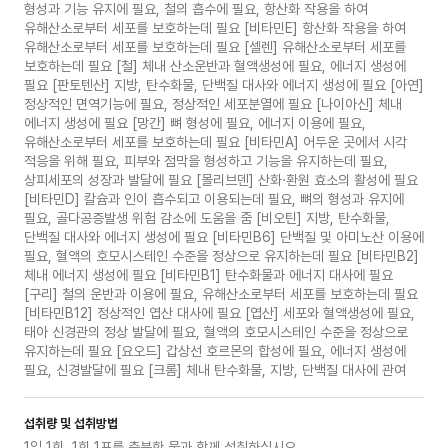
형성과 기능 유지에 필요, 철의 흡수에 필요, 항산화 작용을 하여
유해산소로부터 세포를 보호하는데 필요 [비타민E] 항산화 작용을 하여
유해산소로부터 세포를 보호하는데 필요 [셀렌] 유해산소로부터 세포를
보호하는데 필요 [철] 체내 산소운반과 혈액생성에 필요, 에너지 생성에
필요 [판토텐산] 지방, 탄수화물, 단백질 대사와 에너지 생성에 필요 [아연]
정상적인 면역기능에 필요, 정상적인 세포분열에 필요 [나이아신] 체내
에너지 생성에 필요 [망간] 뼈 형성에 필요, 에너지 이용에 필요,
유해산소로부터 세포를 보호하는데 필요 [비타민A] 어두운 곳에서 시각
적응을 위해 필요, 피부와 점막을 형성하고 기능을 유지하는데 필요,
상피세포의 성장과 발달에 필요 [몰리브덴] 산화·환원 효소의 활성에 필요
[비타민D] 칼슘과 인이 흡수되고 이용되는데 필요, 뼈의 형성과 유지에
필요, 골다공증발생 위험 감소에 도움을 줌 [비오틴] 지방, 탄수화물,
단백질 대사와 에너지 생성에 필요 [비타민B6] 단백질 및 아미노산 이용에
필요, 혈액의 호모시스테인 수준을 정상으로 유지하는데 필요 [비타민B2]
체내 에너지 생성에 필요 [비타민B1] 탄수화물과 에너지 대사에 필요
[구리] 철의 운반과 이용에 필요, 유해산소로부터 세포를 보호하는데 필요
[비타민B12] 정상적인 엽산 대사에 필요 [엽산] 세포와 혈액생성에 필요,
태아 신경관의 정상 발달에 필요, 혈액의 호모시스테인 수준을 정상으로
유지하는데 필요 [요오드] 갑상선 호르몬의 합성에 필요, 에너지 생성에
필요, 신경발달에 필요 [크롬] 체내 탄수화물, 지방, 단백질 대사에 관여
섭취량 및 섭취방법
1일 1회, 1회 1포를 충분한 물과 함께 섭취하십시오.