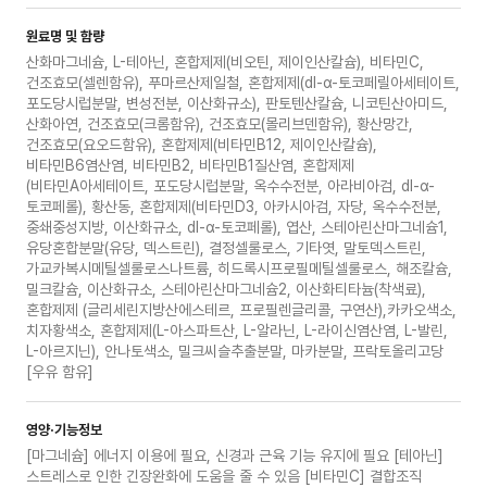
원료명 및 함량
산화마그네슘, L-테아닌, 혼합제제(비오틴, 제이인산칼슘), 비타민C,
건조효모(셀렌함유), 푸마르산제일철, 혼합제제(dl-α-토코페릴아세테이트,
포도당시럽분말, 변성전분, 이산화규소), 판토텐산칼슘, 니코틴산아미드,
산화아연, 건조효모(크롬함유), 건조효모(몰리브덴함유), 황산망간,
건조효모(요오드함유), 혼합제제(비타민B12, 제이인산칼슘),
비타민B6염산염, 비타민B2, 비타민B1질산염, 혼합제제
(비타민A아세테이트, 포도당시럽분말, 옥수수전분, 아라비아검, dl-α-
토코페롤), 황산동, 혼합제제(비타민D3, 아카시아검, 자당, 옥수수전분,
중쇄중성지방, 이산화규소, dl-α-토코페롤), 엽산, 스테아린산마그네슘1,
유당혼합분말(유당, 덱스트린), 결정셀룰로스, 기타엿, 말토덱스트린,
가교카복시메틸셀룰로스나트륨, 히드록시프로필메틸셀룰로스, 해조칼슘,
밀크칼슘, 이산화규소, 스테아린산마그네슘2, 이산화티타늄(착색료),
혼합제제 (글리세린지방산에스테르, 프로필렌글리콜, 구연산),카카오색소,
치자황색소, 혼합제제(L-아스파트산, L-알라닌, L-라이신염산염, L-발린,
L-아르지닌), 안나토색소, 밀크씨슬추출분말, 마카분말, 프락토올리고당
[우유 함유]
영양·기능정보
[마그네슘] 에너지 이용에 필요, 신경과 근육 기능 유지에 필요 [테아닌]
스트레스로 인한 긴장완화에 도움을 줄 수 있음 [비타민C] 결합조직