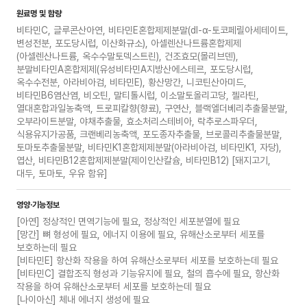
원료명 및 함량
비타민C, 글루콘산아연, 비타민E혼합제제분말(dl-α-토코페릴아세테이트,
변성전분, 포도당시럽, 이산화규소), 아셀렌산나트륨혼합제제
(아셀렌산나트륨, 옥수수말토덱스트린), 건조효모(몰리브덴),
분말비타민A혼합제제(유성비타민A지방산에스테르, 포도당시럽,
옥수수전분, 아라비아검, 비타민E), 황산망간, 니코틴산아미드,
비타민B6염산염, 비오틴, 말티톨시럽, 이소말토올리고당, 젤라틴,
열대혼합과일농축액, 트로피칼향(향료), 구연산, 블랙엘더베리추출물분말,
오부라이트분말, 야채추출물, 효소처리스테비아, 락추로스파우더,
식용유지가공품, 크랜베리농축액, 포도종자추출물, 브로콜리추출물분말,
토마토추출물분말, 비타민K1혼합제제분말(아라비아검, 비타민K1, 자당),
엽산, 비타민B12혼합제제분말(제이인산칼슘, 비타민B12) [돼지고기,
대두, 토마토, 우유 함유]
영양·기능정보
[아연] 정상적인 면역기능에 필요, 정상적인 세포분열에 필요
[망간] 뼈 형성에 필요, 에너지 이용에 필요, 유해산소로부터 세포를
보호하는데 필요
[비타민E] 항산화 작용을 하여 유해산소로부터 세포를 보호하는데 필요
[비타민C] 결합조직 형성과 기능유지에 필요, 철의 흡수에 필요, 항산화
작용을 하여 유해산소로부터 세포를 보호하는데 필요
[나이아신] 체내 에너지 생성에 필요