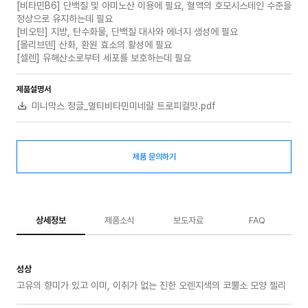
[비타민B6] 단백질 및 아미노산 이용에 필요, 혈액의 호모시스테인 수준을
정상으로 유지하는데 필요
[비오틴] 지방, 탄수화물, 단백질 대사와 에너지 생성에 필요
[몰리브덴] 산화, 환원 효소의 활성에 필요
[셀렌] 유해산소로부터 세포를 보호하는데 필요
제품설명서
미니막스 정글_멀티비타민미네랄 트로피컬맛.pdf
제품 문의하기
상세정보
제품소식
보도자료
FAQ
성상
고유의 향미가 있고 이미, 이취가 없는 진한 오렌지색의 코뿔소 모양 젤리