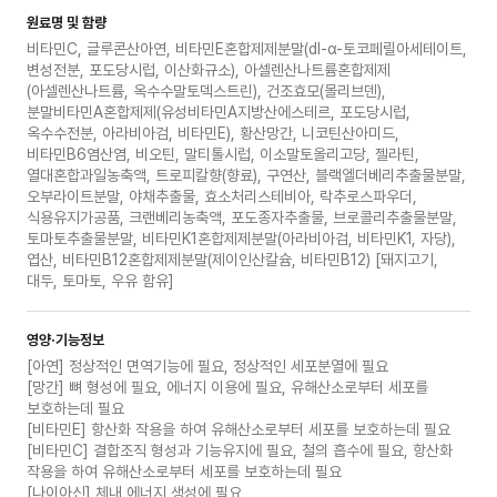
원료명 및 함량
비타민C, 글루콘산아연, 비타민E혼합제제분말(dl-α-토코페릴아세테이트,
변성전분, 포도당시럽, 이산화규소), 아셀렌산나트륨혼합제제
(아셀렌산나트륨, 옥수수말토덱스트린), 건조효모(몰리브덴),
분말비타민A혼합제제(유성비타민A지방산에스테르, 포도당시럽,
옥수수전분, 아라비아검, 비타민E), 황산망간, 니코틴산아미드,
비타민B6염산염, 비오틴, 말티톨시럽, 이소말토올리고당, 젤라틴,
열대혼합과일농축액, 트로피칼향(향료), 구연산, 블랙엘더베리추출물분말,
오부라이트분말, 야채추출물, 효소처리스테비아, 락추로스파우더,
식용유지가공품, 크랜베리농축액, 포도종자추출물, 브로콜리추출물분말,
토마토추출물분말, 비타민K1혼합제제분말(아라비아검, 비타민K1, 자당),
엽산, 비타민B12혼합제제분말(제이인산칼슘, 비타민B12) [돼지고기,
대두, 토마토, 우유 함유]
영양·기능정보
[아연] 정상적인 면역기능에 필요, 정상적인 세포분열에 필요
[망간] 뼈 형성에 필요, 에너지 이용에 필요, 유해산소로부터 세포를
보호하는데 필요
[비타민E] 항산화 작용을 하여 유해산소로부터 세포를 보호하는데 필요
[비타민C] 결합조직 형성과 기능유지에 필요, 철의 흡수에 필요, 항산화
작용을 하여 유해산소로부터 세포를 보호하는데 필요
[나이아신] 체내 에너지 생성에 필요