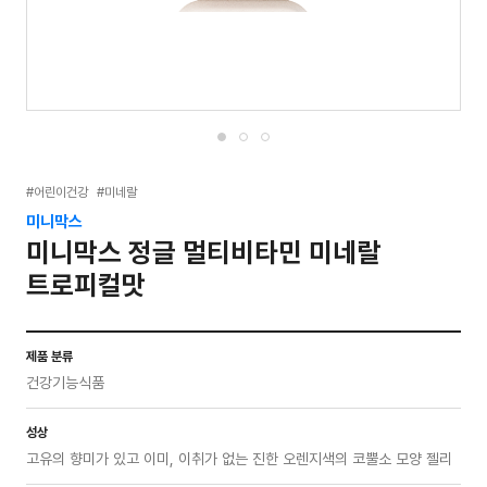
#어린이건강
#미네랄
미니막스
미니막스 정글 멀티비타민 미네랄
트로피컬맛
제품 분류
건강기능식품
성상
고유의 향미가 있고 이미, 이취가 없는 진한 오렌지색의 코뿔소 모양 젤리