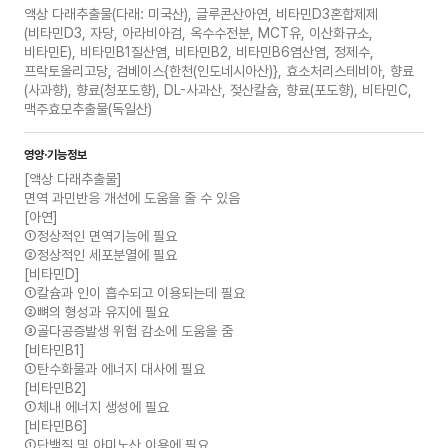
액상 다래추출물(다래: 미국산), 글루콘산아연, 비타민D3혼합제제
(비타민D3, 자당, 아라비아검, 옥수수전분, MCT유, 이산화규소,
비타민E), 비타민B1질산염, 비타민B2, 비타민B6염산염, 정제수,
프락토올리고당, 검베이스{한천(인도네시아산)}, 효소처리스테비아, 향료
(사과향), 향료(청포도향), DL-사과산, 젖산칼슘, 향료(포도향), 비타민C,
맥주효모추출물(독일산)
영양·기능정보
[액상 다래추출물]
면역 과민반응 개선에 도움을 줄 수 있음
[아연]
①정상적인 면역기능에 필요
②정상적인 세포분열에 필요
[비타민D]
①칼슘과 인이 흡수되고 이용되는데 필요
②뼈의 형성과 유지에 필요
③골다공증발생 위험 감소에 도움을 줌
[비타민B1]
①탄수화물과 에너지 대사에 필요
[비타민B2]
①체내 에너지 생성에 필요
[비타민B6]
①단백질 및 아미노산 이용에 필요