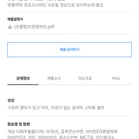
②혈액의 호모시스테인 수준을 정상으로 유지하는데 필요
제품설명서
(프롬팜)이뮨챔피언.pdf
제품 문의하기
상세정보
제품소식
보도자료
FAQ
성상
고유의 향미가 있고 이미, 이취가 없는 갈색의 스틱형 젤리
원료명 및 함량
액상 다래추출물(다래: 미국산), 글루콘산아연, 비타민D3혼합제제
(비타민D3, 자당, 아라비아검, 옥수수전분, MCT유, 이산화규소,