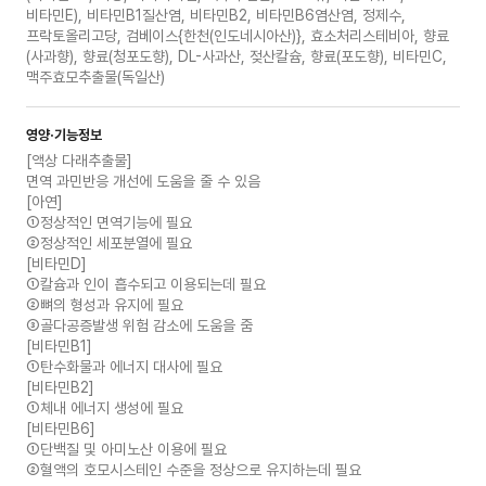
비타민E), 비타민B1질산염, 비타민B2, 비타민B6염산염, 정제수,
프락토올리고당, 검베이스{한천(인도네시아산)}, 효소처리스테비아, 향료
(사과향), 향료(청포도향), DL-사과산, 젖산칼슘, 향료(포도향), 비타민C,
맥주효모추출물(독일산)
영양·기능정보
[액상 다래추출물]
면역 과민반응 개선에 도움을 줄 수 있음
[아연]
①정상적인 면역기능에 필요
②정상적인 세포분열에 필요
[비타민D]
①칼슘과 인이 흡수되고 이용되는데 필요
②뼈의 형성과 유지에 필요
③골다공증발생 위험 감소에 도움을 줌
[비타민B1]
①탄수화물과 에너지 대사에 필요
[비타민B2]
①체내 에너지 생성에 필요
[비타민B6]
①단백질 및 아미노산 이용에 필요
②혈액의 호모시스테인 수준을 정상으로 유지하는데 필요