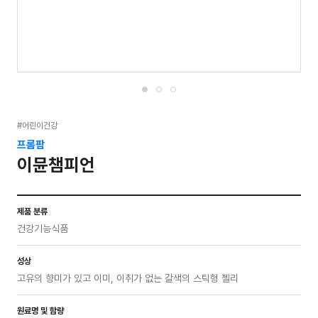
#어린이건강
프롬팜
이뮨챔피언
제품 분류
건강기능식품
성상
고유의 향미가 있고 이미, 이취가 없는 갈색의 스틱형 젤리
원료명 및 함량