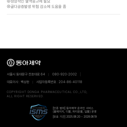
③정상적인 혈액응고에 필요
④골다공증발생 위험 감소에 도움을 줌
서울시 동대문구 천호대로 64
080-920-2002
대표이사 : 백상환
사업자등록번호 : 204-86-40118
COPYRIGHT DONGA PHARMACEUTICAL CO.,LTD,
ALL RIGHT RESERVED.
[인증 범위] 동아제약 온라인 서비스
(홈페이지, 디몰, 파티온몰, 답몰) 운영
[유효 기간] 2025.08.20 ~ 2028.08.19