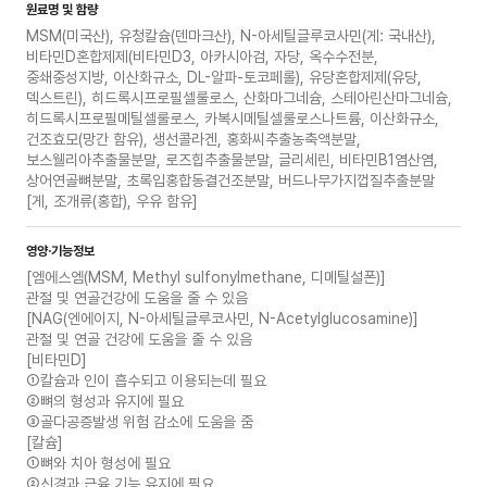
원료명 및 함량
MSM(미국산), 유청칼슘(덴마크산), N-아세틸글루코사민(게: 국내산),
비타민D혼합제제(비타민D3, 아카시아검, 자당, 옥수수전분,
중쇄중성지방, 이산화규소, DL-알파-토코페롤), 유당혼합제제(유당,
덱스트린), 히드록시프로필셀룰로스, 산화마그네슘, 스테아린산마그네슘,
히드록시프로필메틸셀룰로스, 카복시메틸셀룰로스나트륨, 이산화규소,
건조효모(망간 함유), 생선콜라겐, 홍화씨추출농축액분말,
보스웰리아추출물분말, 로즈힙추출물분말, 글리세린, 비타민B1염산염,
상어연골뼈분말, 초록입홍합동결건조분말, 버드나무가지껍질추출분말
[게, 조개류(홍합), 우유 함유]
영양·기능정보
[엠에스엠(MSM, Methyl sulfonylmethane, 디메틸설폰)]
관절 및 연골건강에 도움을 줄 수 있음
[NAG(엔에이지, N-아세틸글루코사민, N-Acetylglucosamine)]
관절 및 연골 건강에 도움을 줄 수 있음
[비타민D]
①칼슘과 인이 흡수되고 이용되는데 필요
②뼈의 형성과 유지에 필요
③골다공증발생 위험 감소에 도움을 줌
[칼슘]
①뼈와 치아 형성에 필요
②신경과 근육 기능 유지에 필요