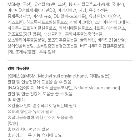
MSM(미국산), 유청칼슘(덴마크산), N-아세틸글루코사민(게: 국내산),
비타민D혼합제제(비타민D3, 아카시아검, 자당, 옥수수전분,
중쇄중성지방, 이산화규소, DL-알파-토코페롤), 유당혼합제제(유당,
덱스트린), 히드록시프로필셀룰로스, 산화마그네슘, 스테아린산마그네슘,
히드록시프로필메틸셀룰로스, 카복시메틸셀룰로스나트륨, 이산화규소,
건조효모(망간 함유), 생선콜라겐, 홍화씨추출농축액분말,
보스웰리아추출물분말, 로즈힙추출물분말, 글리세린, 비타민B1염산염,
상어연골뼈분말, 초록입홍합동결건조분말, 버드나무가지껍질추출분말
[게, 조개류(홍합), 우유 함유]
영양·기능정보
[엠에스엠(MSM, Methyl sulfonylmethane, 디메틸설폰)]
관절 및 연골건강에 도움을 줄 수 있음
[NAG(엔에이지, N-아세틸글루코사민, N-Acetylglucosamine)]
관절 및 연골 건강에 도움을 줄 수 있음
[비타민D]
①칼슘과 인이 흡수되고 이용되는데 필요
②뼈의 형성과 유지에 필요
③골다공증발생 위험 감소에 도움을 줌
[칼슘]
①뼈와 치아 형성에 필요
②신경과 근육 기능 유지에 필요