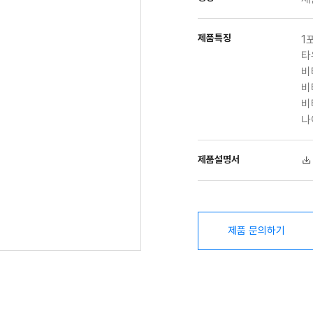
제품특징
1
타
비
비
비
나
제품설명서
제품 문의하기