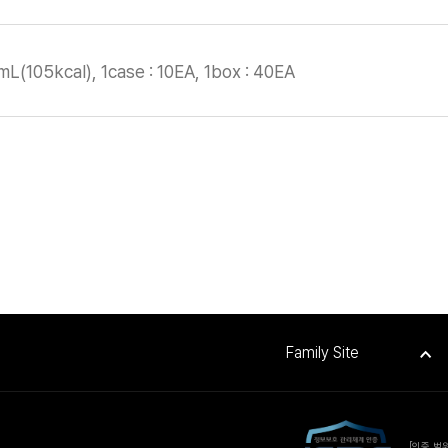
mL(105kcal), 1case : 10EA, 1box : 40EA
Family Site
[인증 범