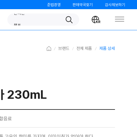
준법경영
판매약국찾기
감사제보하기
판피린
Search
Change
챔프
language
노스카나
베나치오
Home
브랜드
전체 제품
제품 상세
오쏘몰
가그린
검가드
 230mL
템포
모닝케어
미니막스
합음료
파티온
품 고유의 향미를 가지며, 이미이취가 없어야 한다.