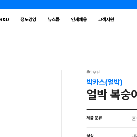
R&D
정도경영
뉴스룸
인재채용
고객지원
#타우린
박카스(얼박)
얼박 복숭아
제품 분류
혼
성상
제