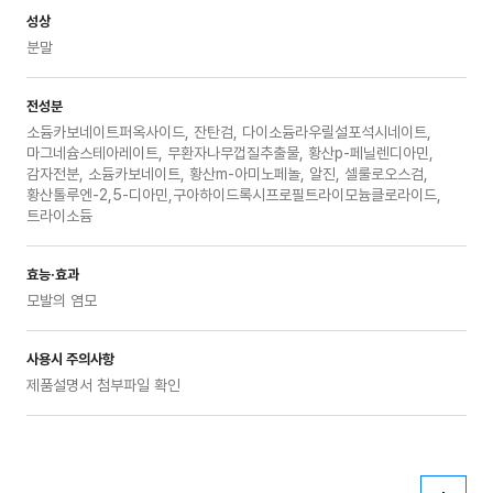
성상
분말
전성분
소듐카보네이트퍼옥사이드, 잔탄검, 다이소듐라우릴설포석시네이트,
마그네슘스테아레이트, 무환자나무껍질추출물, 황산p-페닐렌디아민,
감자전분, 소듐카보네이트, 황산m-아미노페놀, 알진, 셀룰로오스검,
황산톨루엔-2,5-디아민,구아하이드록시프로필트라이모늄클로라이드,
트라이소듐
효능·효과
모발의 염모
사용시 주의사항
제품설명서 첨부파일 확인