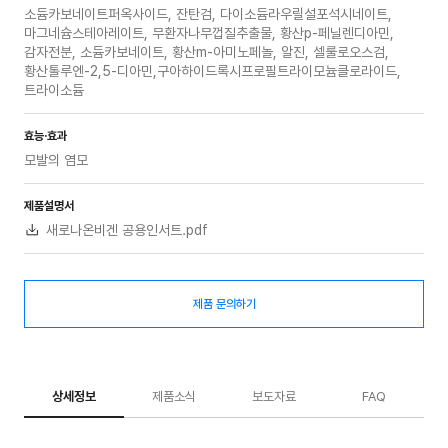
소듐카보네이트퍼옥사이드, 잔탄검, 다이소듐라우릴설포석시네이트,
마그네슘스테아레이트, 무환자나무껍질추출물, 황산p-페닐렌디아민,
감자전분, 소듐카보네이트, 황산m-아미노페놀, 알진, 셀룰로오스검,
황산톨루엔-2,5-디아민,구아하이드록시프로필트라이모늄클로라이드,
트라이소듐
효능·효과
모발의 염모
제품설명서
새로나온비겐 공용인서트.pdf
제품 문의하기
상세정보
제품소식
보도자료
FAQ