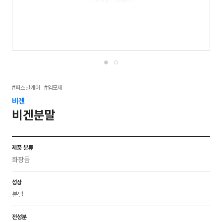
#퍼스널케어
#염모제
비겐
비겐분말
제품 분류
화장품
성상
분말
전성분