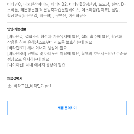
비타민C, 니코틴산아미드, 비타민B2, 비타민B6염산염, 포도당, 설탕, D-
소비톨, 레몬향분말[레몬농축과즙분말베이스, 아스파탐(감미료), 설탕,
합성향료(레몬오일, 레몬향)], 구연산, 이산화규소
영양·기능정보
[비타민C] 결합조직 형성과 기능유지에 필요, 철의 흡수에 필요, 항산화
작용을 하여 유해산소로부터 세포를 보호하는데 필요
[비타민B2] 체내 에너지 생성에 필요
[비타민B6] 단백질 및 아미노산 이용에 필요, 혈액의 호모시스테인 수준을
정상으로 유지하는데 필요
[나이아신] 체내 에너지 생성에 필요
제품설명서
비타그란_비타민C.pdf
제품 문의하기