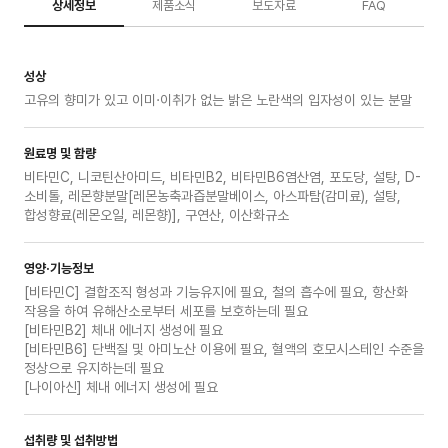
상세정보
제품소식
보도자료
FAQ
성상
고유의 향미가 있고 이미·이취가 없는 밝은 노란색의 입자성이 있는 분말
원료명 및 함량
비타민C, 니코틴산아미드, 비타민B2, 비타민B6염산염, 포도당, 설탕, D-
소비톨, 레몬향분말[레몬농축과즙분말베이스, 아스파탐(감미료), 설탕,
합성향료(레몬오일, 레몬향)], 구연산, 이산화규소
영양·기능정보
[비타민C] 결합조직 형성과 기능유지에 필요, 철의 흡수에 필요, 항산화
작용을 하여 유해산소로부터 세포를 보호하는데 필요
[비타민B2] 체내 에너지 생성에 필요
[비타민B6] 단백질 및 아미노산 이용에 필요, 혈액의 호모시스테인 수준을
정상으로 유지하는데 필요
[나이아신] 체내 에너지 생성에 필요
섭취량 및 섭취방법