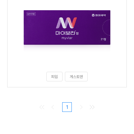
피임
게스토덴
1