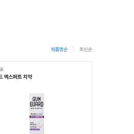
제품명순
최신순
외품
드 엑스퍼트 치약