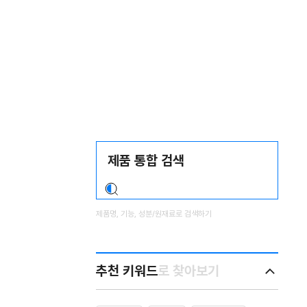
제
Search
품
검
찾
색
다
영
역
제품명, 기능, 성분/원재료로 검색하기
추천 키워드
로 찾아보기