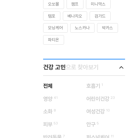
오쏘몰
챔프
미니막스
템포
베나치오
검가드
모닝케어
노스카나
박카스
파티온
건강 고민
으로 찾아보기
전체
호흡기
1
영양
41
어린이건강
23
소화
8
여성건강
10
피부
53
안구
5
반려동물
7
퍼스널케어
11