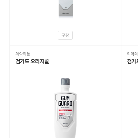
구강
의약외품
의약
검가드 오리지널
검가