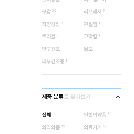
구강
30
리프레셔
5
자양강장
3
관절염
1
트러블
3
코막힘
1
안구건조
1
탈모
1
피부건조증
1
제품 분류
로 찾아보기
전체
일반의약품
81
의약외품
32
의료기기
12