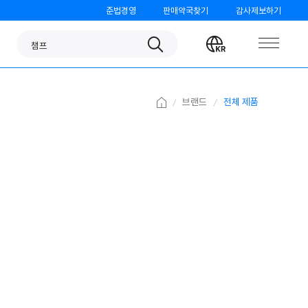
준법경영
판매약국찾기
감사제보하기
판피린
Search
Change
챔프
language
노스카나
베나치오
Home
브랜드
전체 제품
오쏘몰
가그린
검가드
템포
모닝케어
미니막스
파티온