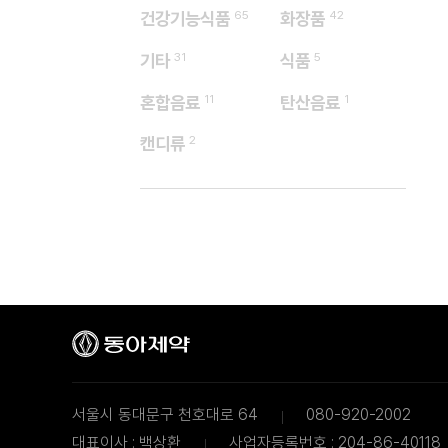
건강기능식품
65
화장품
42
기타
31
식품
5
혼합음료
11
탄산음료
1
캔디류
2
서울시 동대문구 천호대로 64
080-920-2002
대표이사 : 백상환
사업자등록번호 : 204-86-40118