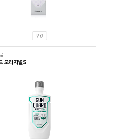
구강
외품
드 오리지널S